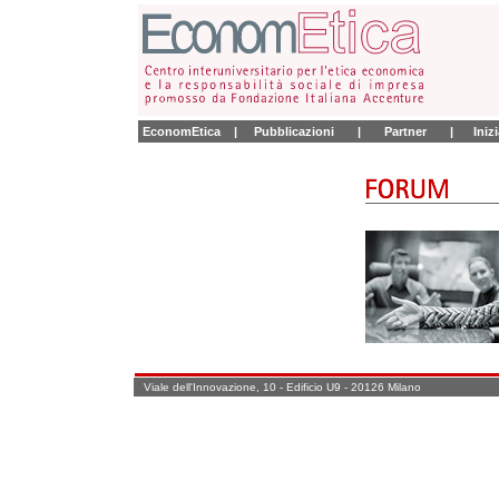
EconomEtica
|
Pubblicazioni
|
Partner
|
Iniz
Viale dell'Innovazione, 10 - Edificio U9 - 20126 Milano