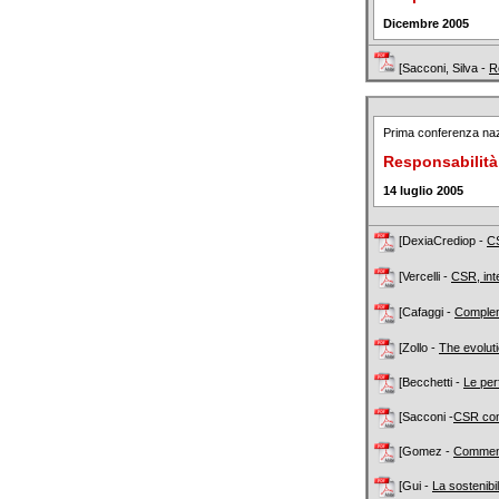
Dicembre 2005
[Sacconi, Silva -
R
Prima conferenza naz
Responsabilità
14 luglio 2005
[DexiaCrediop -
CS
[Vercelli -
CSR, int
[Cafaggi -
Compleme
[Zollo -
The evoluti
[Becchetti -
Le per
[Sacconi -
CSR com
[Gomez -
Comment
[Gui -
La sostenib