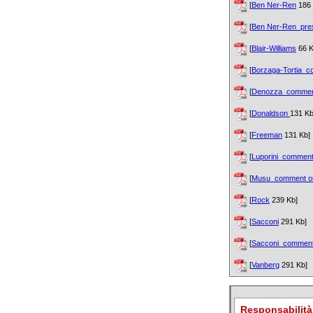
[
Ben Ner-Ren
186 
[
Ben Ner-Ren_pre
[
Blair-Williams
66 K
[
Borzaga-Tortia_
[
Denozza_comment 
[
Donaldson
131 Kb
[
Freeman
131 Kb]
[
Luporini_comment
[
Musu_comment on 
[
Rock
239 Kb]
[
Sacconi
291 Kb]
[
Sacconi_commen
[
Vanberg
291 Kb]
Responsabilità 