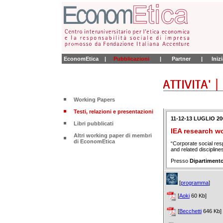
EconomEtica
|
Pubblicazioni
|
Partner
|
Iniz
Working Papers
Testi, relazioni e presentazioni
11-12-13 LUGLIO 20
Libri pubblicati
IEA research w
Altri working paper di membri
di EconomEtica
“Corporate social res
and related disciplines
Presso
Dipartimento
[
programma
]
[
Aoki
60 Kb]
[
Becchetti
646 Kb]