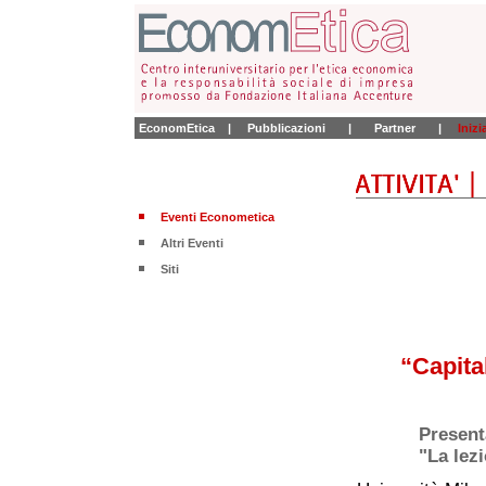
EconomEtica
|
Pubblicazioni
|
Partner
|
Iniz
Eventi Econometica
Altri Eventi
Siti
“Capita
Present
"La lez