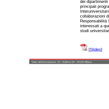
dei dipartimenti
principali progr
Interuniversita
collaborazioni d
Responsabilità S
interessati a qu
studi universitar
[
Slides
]
Viale dell'Innovazione, 10 - Edificio U9 - 20126 Milano