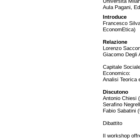
Università Mila
Aula Pagani, Edi
Introduce
Francesco Silva
EconomEtica)
Relazione
Lorenzo Sacconi
Giacomo Degli 
Capitale Social
Economico:
Analisi Teorica 
Discutono
Antonio Chiesi (
Serafino Negrell
Fabio Sabatini (
Dibattito
Il workshop offr