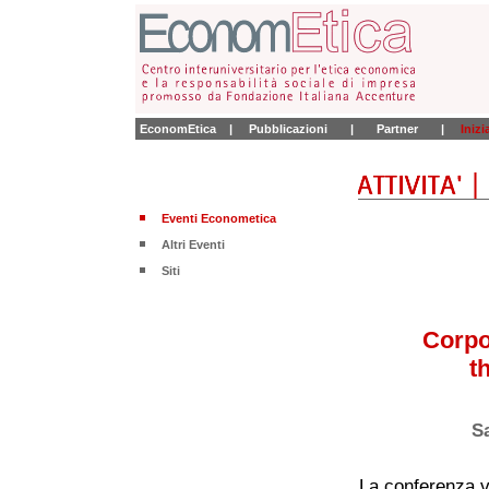
EconomEtica
|
Pubblicazioni
|
Partner
|
Iniz
Eventi Econometica
Altri Eventi
Siti
Corpo
t
Sa
La conferenza vu