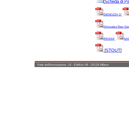
[
Scheda di Pa
[
DENOZZA 1
]
[
Gonzalez-Diaz Gar
[
ROSSI
]
SA
[
STOUT
]
Viale dell'Innovazione, 10 - Edificio U9 - 20126 Milano