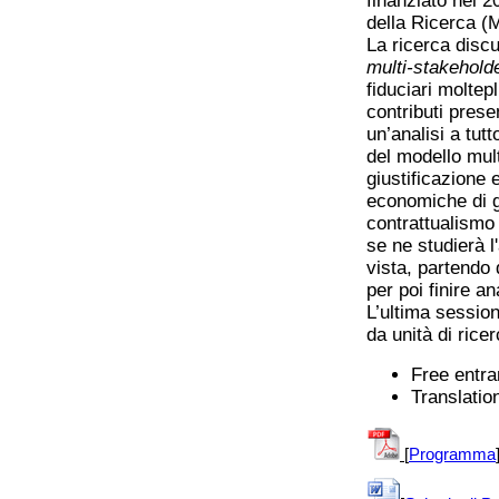
finanziato nel 2
della Ricerca (
La ricerca discu
multi-stakehold
fiduciari moltep
contributi prese
un’analisi a tut
del modello mul
giustificazione 
economiche di gi
contrattualismo
se ne studierà l'
vista, partendo 
per poi finire a
L’ultima sessio
da unità di ric
Free entr
Translation
[
Programma