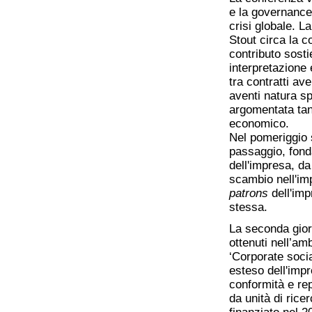
e la governance 
crisi globale. L
Stout circa la c
contributo sostie
interpretazione
tra contratti ave
aventi natura s
argomentata tan
economico.
Nel pomeriggio s
passaggio, fon
dell'impresa, d
scambio nell'im
patrons
dell'imp
stessa.
La seconda giorn
ottenuti nell’am
‘Corporate soci
esteso dell'impr
conformità e rep
da unità di rice