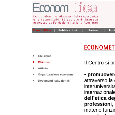
EconomEtica
|
Pubblicazioni
|
Partner
|
Iniz
Chi siamo
Il Centro si p
Obiettivi
Attività
•
promuovere
Organizzazione e persone
attraverso la
Documenti istituzionali
interuniversit
internazionale,
dell’etica deg
professioni
,
materie funzi