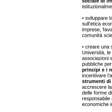
sociale di i
istituzionalme
• sviluppare 
sull’etica eco
imprese, favor
comunità scien
• creare una 
Università, le
associazioni e
pubbliche per 
principi e i 
incentivare l’
strumenti di
accrescere la 
delle forme d
responsabile 
economiche i