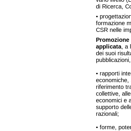
di Ricerca, C
• progettazio
formazione ma
CSR nelle imp
Promozione e
applicata
, a 
dei suoi risu
pubblicazioni
• rapporti inte
economiche, s
riferimento tra
collettive, al
economici e a
supporto dell
razionali;
• forme, poten