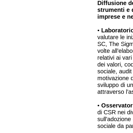
Diffusione d
strumenti e 
imprese e nel
•
Laboratori
valutare le i
SC, The Sigm
volte all’ela
relativi ai va
dei valori, co
sociale, audit
motivazione d
sviluppo di u
attraverso l’a
•
Osservator
di CSR nei div
sull’adozione 
sociale da pa