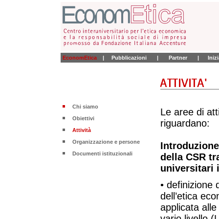
EconomEtica
|
Pubblicazioni
|
Partner
|
Iniz
Chi siamo
Le aree di at
Obiettivi
riguardano:
Attività
Organizzazione e persone
Introduzione
Documenti istituzionali
della CSR tr
universitari 
• definizione
dell’etica econ
applicata alle
vario livello 