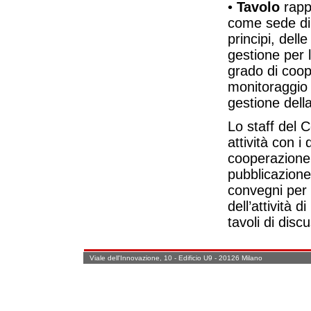
•
Tavolo
rappr
come sede di 
principi, dell
gestione per l
grado di coope
monitoraggio e
gestione dell
Lo staff del C
attività con i 
cooperazione s
pubblicazione
convegni per 
dell’attività 
tavoli di disc
Viale dell'Innovazione, 10 - Edificio U9 - 20126 Milano