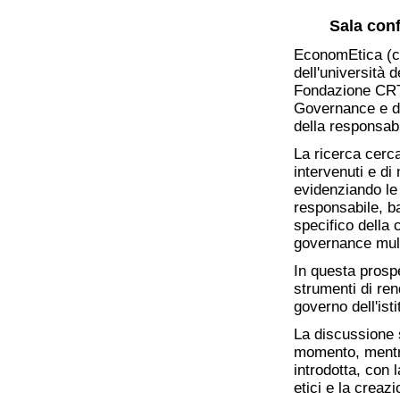
Sala conf
EconomEtica (ce
dell'università 
Fondazione CRT 
Governance e del
della responsabi
La ricerca cerca
intervenuti e di
evidenziando le
responsabile, b
specifico della
governance multi
In questa prospe
strumenti di re
governo dell'ist
La discussione 
momento, mentre
introdotta, con 
etici e la creazi