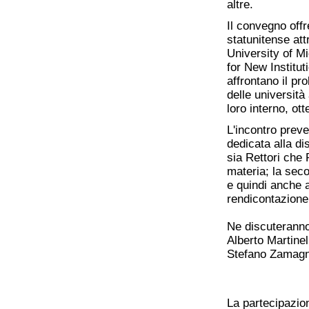
altre.
Il convegno offr
statunitense att
University of Mi
for New Institut
affrontano il p
delle università 
loro interno, ot
L'incontro preve
dedicata alla d
sia Rettori che P
materia; la seco
e quindi anche a
rendicontazione 
Ne discuteranno
Alberto Martinel
Stefano Zamagni
La partecipazio