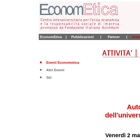
EconomEtica
|
Pubblicazioni
|
Partner
|
Iniz
Eventi Econometica
Altri Eventi
Siti
Aut
dell'unive
Venerdì 2 ma